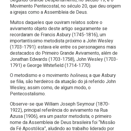
Segundo Grande Despertamento, no século 19, e o
Movimento Pentecostal, no século 20, que deu origem
a igrejas como a Assembleia de Deus.
Muitos daqueles que ouviram relatos sobre o
avivamento objeto deste artigo seguramente se
recordaram de Francis Asbury (1745-1816), um
importantíssimo metodista próximo a John Wesley
(1703-1791): estava ele entre os personagens mais
destacados do Primeiro Grande Avivamento, além de
Jonathan Edwards (1703-1758), John Wesley (1703-
1791) e George Whitefield (1714-1770).
O metodismo e o movimento
holiness
, a que Asbury
se filia, são herdeiros da atuação do já referido John
Wesley, assim como, de algum modo, o
Pentecostalismo.
Observe-se que William Joseph Seymour (1870-
1922), principal referência do avivamento na Rua
Azusa (1906), era um pastor metodista; o primeiro
nome da Assembleia de Deus brasileira foi “Missão
da Fé Apostólica”, aludindo ao trabalho liderado por