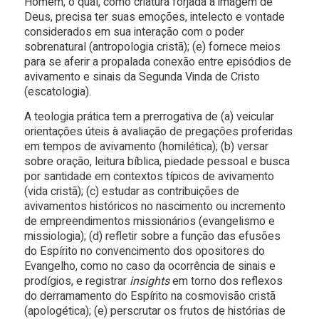
Homem, o qual, como criatura forjada à imagem de
Deus, precisa ter suas emoções, intelecto e vontade
considerados em sua interação com o poder
sobrenatural (antropologia cristã); (e) fornece meios
para se aferir a propalada conexão entre episódios de
avivamento e sinais da Segunda Vinda de Cristo
(escatologia).
A teologia prática tem a prerrogativa de (a) veicular
orientações úteis à avaliação de pregações proferidas
em tempos de avivamento (homilética); (b) versar
sobre oração, leitura bíblica, piedade pessoal e busca
por santidade em contextos típicos de avivamento
(vida cristã); (c) estudar as contribuições de
avivamentos históricos no nascimento ou incremento
de empreendimentos missionários (evangelismo e
missiologia); (d) refletir sobre a função das efusões
do Espírito no convencimento dos opositores do
Evangelho, como no caso da ocorrência de sinais e
prodígios, e registrar
insights
em torno dos reflexos
do derramamento do Espírito na cosmovisão cristã
(apologética); (e) perscrutar os frutos de histórias de