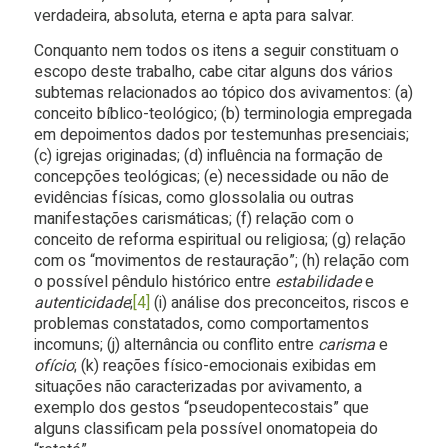
verdadeira, absoluta, eterna e apta para salvar.
Conquanto nem todos os itens a seguir constituam o
escopo deste trabalho, cabe citar alguns dos vários
subtemas relacionados ao tópico dos avivamentos: (a)
conceito bíblico-teológico; (b) terminologia empregada
em depoimentos dados por testemunhas presenciais;
(c) igrejas originadas; (d) influência na formação de
concepções teológicas; (e) necessidade ou não de
evidências físicas, como glossolalia ou outras
manifestações carismáticas; (f) relação com o
conceito de reforma espiritual ou religiosa; (g) relação
com os “movimentos de restauração”; (h) relação com
o possível pêndulo histórico entre
estabilidade
e
autenticidade
;
[4]
(i) análise dos preconceitos, riscos e
problemas constatados, como comportamentos
incomuns; (j) alternância ou conflito entre
carisma
e
ofício
; (k) reações físico-emocionais exibidas em
situações não caracterizadas por avivamento, a
exemplo dos gestos “pseudopentecostais” que
alguns classificam pela possível onomatopeia do