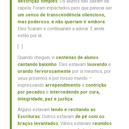
descrição simples
. Os alunos não saíram da
capela. Foram impactados pelo que parecia ser
um senso de transcendência silencioso,
mas poderoso
,
e não queriam ir embora
.
Eles ficaram e continuaram a adorar. E ainda
estão por lá.
[…]
Quando cheguei, vi
centenas de alunos
cantando baixinho
. Eles estavam
louvando
e
orando
fervorosamente
por si mesmos, por
seus próximos e por nosso mundo —
expressando
arrependimento
e
contrição
por pecados
e
intercedendo por cura,
integridade, paz e justiça
.
Alguns estavam
lendo e recitando as
Escrituras
. Outros estavam
de pé com os
braços levantados
. Vários estavam
reunidos