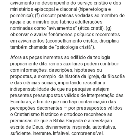
avivamento no desempenho do serviço cristão e dos
ministérios episcopal e diaconal (hiperetologia e
poimênica); (f) discutir práticas vedadas ao membro de
igreja e ao ministro que fabrica adulterações
nominadas como “avivamentos” (ética cristã); (g)
observar e avaliar fenômenos psíquicos recorrentes
em avivamentos (aconselhamento cristão, disciplina
também chamada de “psicologia cristã”).
Afora as peças inerentes ao edifício da teologia
propriamente dita, ramos auxiliares podem contribuir
com informações, descrições, hipóteses ou
propostas, a exemplo da história da Igreja, da filosofia
e das ciências sociais, importando ressaltar a
indispensabilidade de que na pesquisa estejam
presentes pressupostos válidos de interpretação das
Escrituras, a fim de que não haja contaminação das
percepções decorrentes — por pressupostos válidos
o Cristianismo histórico e ortodoxo reconhece as
premissas de que a Bíblia Sagrada é a revelação
escrita de Deus, divinamente inspirada, autoritativa,
suficiente, inerrante, infalível, compreensível,