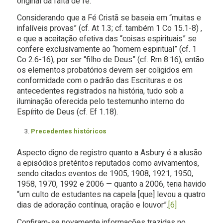
original da falta de fé.
Considerando que a Fé Cristã se baseia em “muitas e
infalíveis provas” (cf. At 1.3; cf. também 1 Co 15.1-8) ,
e que a aceitação efetiva das “coisas espirituais” se
confere exclusivamente ao “homem espiritual” (cf. 1
Co 2.6-16), por ser “filho de Deus” (cf. Rm 8.16), então
os elementos probatórios devem ser coligidos em
conformidade com o padrão das Escrituras e os
antecedentes registrados na história, tudo sob a
iluminação oferecida pelo testemunho interno do
Espírito de Deus (cf. Ef 1.18).
Precedentes históricos
Aspecto digno de registro quanto a Asbury é a alusão
a episódios pretéritos reputados como avivamentos,
sendo citados eventos de 1905, 1908, 1921, 1950,
1958, 1970, 1992 e 2006 — quanto a 2006, teria havido
“um culto de estudantes na capela [que] levou a quatro
dias de adoração contínua, oração e louvor”.
[6]
Confiram-se novamente informações trazidas no