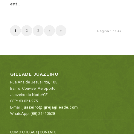
está…
1
2
3
›
»
Página 1 de 47
GILEADE JUAZEIRO
Rua Ana de Jesus Pita, 105
Bairro: Conviver Aeroporto
Juazeiro do Norte/CE
CEP: 63.021-275
E-mail:
juazeiro@igrejagileade.com
WhatsApp:
(88) 21410628
COMO CHEGAR
|
CONTATO