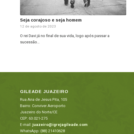
Seja corajoso e seja homem
12 de agosto de 2023
O rei Davi já no final de sua vida, logo após passar a
sucessão…
GILEADE JUAZEIRO
Rua Ana de Jesus Pita, 105
Bairro: Conviver Aeroporto
Juazeiro do Norte/CE
CEP: 63.021-275
E-mail:
juazeiro@igrejagileade.com
WhatsApp:
(88) 21410628