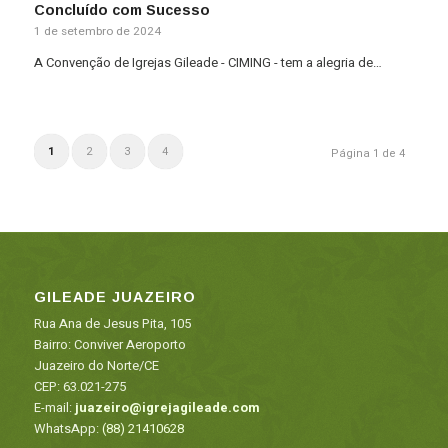
Concluído com Sucesso
1 de setembro de 2024
A Convenção de Igrejas Gileade - CIMING - tem a alegria de…
1
2
3
4
Página 1 de 4
GILEADE JUAZEIRO
Rua Ana de Jesus Pita, 105
Bairro: Conviver Aeroporto
Juazeiro do Norte/CE
CEP: 63.021-275
E-mail:
juazeiro@igrejagileade.com
WhatsApp:
(88) 21410628