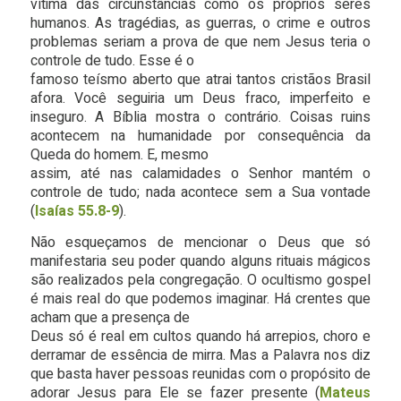
vítima das circunstâncias como os próprios seres
humanos. As tragédias, as guerras, o crime e outros
problemas seriam a prova de que nem Jesus teria o
controle de tudo. Esse é o
famoso teísmo aberto que atrai tantos cristãos Brasil
afora. Você seguiria um Deus fraco, imperfeito e
inseguro. A Bíblia mostra o contrário. Coisas ruins
acontecem na humanidade por consequência da
Queda do homem. E, mesmo
assim, até nas calamidades o Senhor mantém o
controle de tudo; nada acontece sem a Sua vontade
(
Isaías 55.8-9
).
Não esqueçamos de mencionar o Deus que só
manifestaria seu poder quando alguns rituais mágicos
são realizados pela congregação. O ocultismo gospel
é mais real do que podemos imaginar. Há crentes que
acham que a presença de
Deus só é real em cultos quando há arrepios, choro e
derramar de essência de mirra. Mas a Palavra nos diz
que basta haver pessoas reunidas com o propósito de
adorar Jesus para Ele se fazer presente (
Mateus