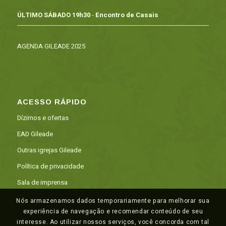
ÚLTIMO SÁBADO 19h30
-
Encontro de Casais
AGENDA GILEADE 2025
ACESSO RÁPIDO
Dízimos e ofertas
EAD Gileade
Outras igrejas Gileade
Política de privacidade
Sala de imprensa
Nós armazenamos dados temporariamente para melhorar sua
experiência de navegação e recomendar conteúdo de seu
interesse. Ao utilizar nossos serviços, você concorda com tal