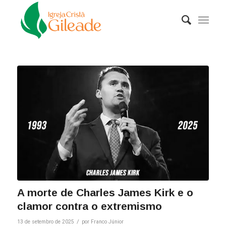
judi bola online
A morte de Charles James Kirk e o
clamor contra o extremismo
/
13 de setembro de 2025
por
Franco Júnior