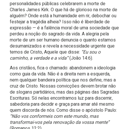
personalidades públicas celebrarem a morte de
Charles James Kirk. O que há de glorioso na morte de
alguém? Onde está a humanidade em rir, debochar ou
festejar a tragédia alheia? Isso não é liberdade de
expressão — é a falência moral de uma sociedade que
perdeu a noção do sagrado da vida. A alegria pela
morte de um ser humano denuncia o quanto estamos
desumanizados e revela a necessidade urgente que
temos de Cristo, Aquele que disse:
“Eu sou o
caminho, a verdade e a vida”
(João 14:6).
Aos cristãos, fica o chamado: abandonem a ideologia
como guia da vida. Não é a direita nem a esquerda,
nem qualquer bandeira política que nos define, mas a
cruz de Cristo. Nossas convicções devem brotar não
de slogans partidários, mas das páginas das Sagradas
Escrituras. Só nelas encontramos luz para discernir,
sabedoria para decidir e graça para amar até mesmo
quem discorda de nós. Como disse o apóstolo Paulo:
“Não vos conformeis com este mundo, mas
transformai-vos pela renovação da vossa mente”
(Romanos 12:2).