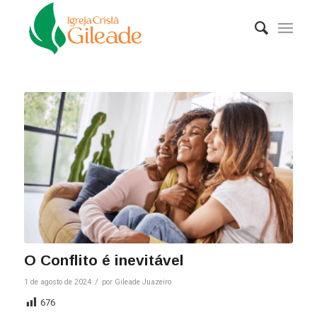
O Conflito é inevitável
/
1 de agosto de 2024
por
Gileade Juazeiro
676