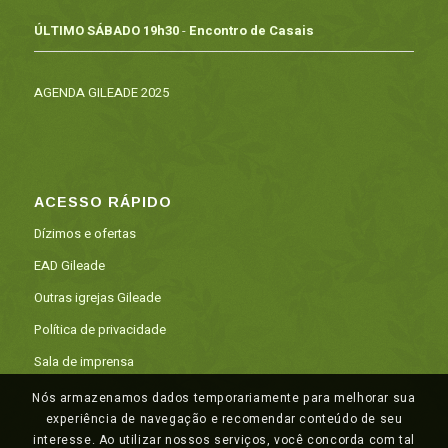
ÚLTIMO SÁBADO 19h30
-
Encontro de Casais
AGENDA GILEADE 2025
ACESSO RÁPIDO
Dízimos e ofertas
EAD Gileade
Outras igrejas Gileade
Política de privacidade
Sala de imprensa
Nós armazenamos dados temporariamente para melhorar sua
experiência de navegação e recomendar conteúdo de seu
interesse. Ao utilizar nossos serviços, você concorda com tal