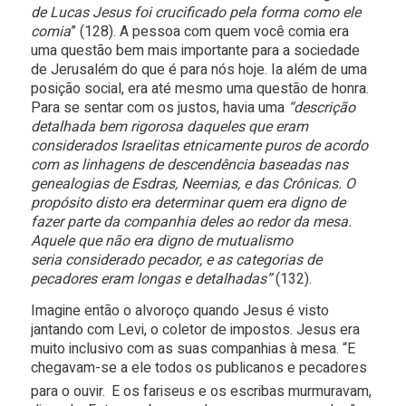
de Lucas Jesus foi crucificado pela forma como ele
comia
” (128). A pessoa com quem você comia era
uma questão bem mais importante para a sociedade
de Jerusalém do que é para nós hoje. Ia além de uma
posição social, era até mesmo uma questão de honra.
Para se sentar com os justos, havia uma
“descrição
detalhada bem rigorosa daqueles que eram
considerados Israelitas etnicamente puros de acordo
com as linhagens de descendência baseadas nas
genealogias de Esdras, Neemias, e das Crônicas. O
propósito disto era determinar quem era digno de
fazer parte da companhia deles ao redor da mesa.
Aquele que não era digno de mutualismo
seria considerado pecador, e as categorias de
pecadores eram longas e detalhadas”
(132).
Imagine então o alvoroço quando Jesus é visto
jantando com Levi, o coletor de impostos. Jesus era
muito inclusivo com as suas companhias à mesa. “E
chegavam-se a ele todos os publicanos e pecadores
para o ouvir.
E os fariseus e os escribas murmuravam,