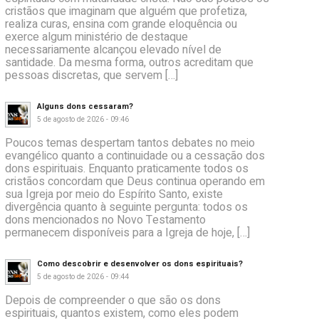
cristãos que imaginam que alguém que profetiza,
realiza curas, ensina com grande eloquência ou
exerce algum ministério de destaque
necessariamente alcançou elevado nível de
santidade. Da mesma forma, outros acreditam que
pessoas discretas, que servem […]
Alguns dons cessaram?
5 de agosto de 2026 - 09:46
Poucos temas despertam tantos debates no meio
evangélico quanto a continuidade ou a cessação dos
dons espirituais. Enquanto praticamente todos os
cristãos concordam que Deus continua operando em
sua Igreja por meio do Espírito Santo, existe
divergência quanto à seguinte pergunta: todos os
dons mencionados no Novo Testamento
permanecem disponíveis para a Igreja de hoje, […]
Como descobrir e desenvolver os dons espirituais?
5 de agosto de 2026 - 09:44
Depois de compreender o que são os dons
espirituais, quantos existem, como eles podem