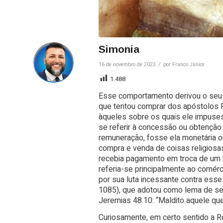
Simonia
/
16 de novembro de 2023
por
Franco Júnior
1.488
Esse comportamento derivou o seu
que tentou comprar dos apóstolos 
àqueles sobre os quais ele impuses
se referir à concessão ou obtenção 
remuneração, fosse ela monetária ou
compra e venda de coisas religios
recebia pagamento em troca de um b
referia-se principalmente ao comérc
por sua luta incessante contra esse
1085), que adotou como lema de se
Jeremias 48.10: “Maldito aquele que
Curiosamente, em certo sentido a 