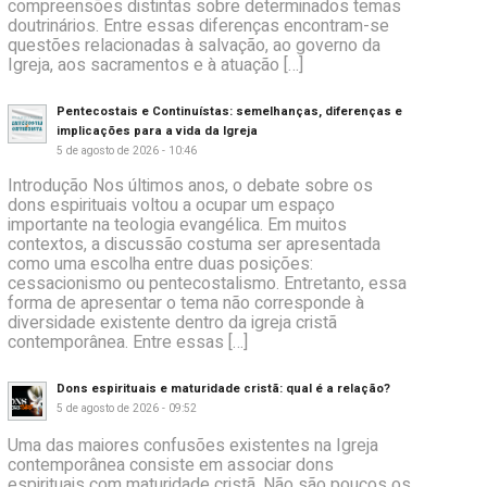
compreensões distintas sobre determinados temas
doutrinários. Entre essas diferenças encontram-se
questões relacionadas à salvação, ao governo da
Igreja, aos sacramentos e à atuação […]
Pentecostais e Continuístas: semelhanças, diferenças e
implicações para a vida da Igreja
5 de agosto de 2026 - 10:46
Introdução Nos últimos anos, o debate sobre os
dons espirituais voltou a ocupar um espaço
importante na teologia evangélica. Em muitos
contextos, a discussão costuma ser apresentada
como uma escolha entre duas posições:
cessacionismo ou pentecostalismo. Entretanto, essa
forma de apresentar o tema não corresponde à
diversidade existente dentro da igreja cristã
contemporânea. Entre essas […]
Dons espirituais e maturidade cristã: qual é a relação?
5 de agosto de 2026 - 09:52
Uma das maiores confusões existentes na Igreja
contemporânea consiste em associar dons
espirituais com maturidade cristã. Não são poucos os