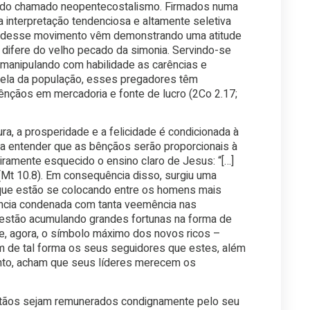
 do chamado neopentecostalismo. Firmados numa
a interpretação tendenciosa e altamente seletiva
res desse movimento vêm demonstrando uma atitude
 difere do velho pecado da simonia. Servindo-se
 manipulando com habilidade as carências e
ela da população, esses pregadores têm
nçãos em mercadoria e fonte de lucro (2Co 2.17;
a, a prosperidade e a felicidade é condicionada à
 a entender que as bênçãos serão proporcionais à
eiramente esquecido o ensino claro de Jesus: “[…]
(Mt 10.8). Em consequência disso, surgiu uma
que estão se colocando entre os homens mais
ância condenada com tanta veemência nas
2), estão acumulando grandes fortunas na forma de
e, agora, o símbolo máximo dos novos ricos –
ciam de tal forma os seus seguidores que estes, além
nto, acham que seus líderes merecem os
istãos sejam remunerados condignamente pelo seu