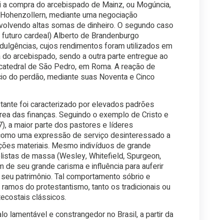
i a compra do arcebispado de Mainz, ou Mogúncia,
a Hohenzollern, mediante uma negociação
volvendo altas somas de dinheiro. O segundo caso
 futuro cardeal) Alberto de Brandenburgo
ulgências, cujos rendimentos foram utilizados em
a do arcebispado, sendo a outra parte entregue ao
a catedral de São Pedro, em Roma. A reação de
io do perdão, mediante suas Noventa e Cinco
stante foi caracterizado por elevados padrões
área das finanças. Seguindo o exemplo de Cristo e
), a maior parte dos pastores e líderes
o como uma expressão de serviço desinteressado a
ções materiais. Mesmo indivíduos de grande
listas de massa (Wesley, Whitefield, Spurgeon,
m de seu grande carisma e influência para auferir
 seu patrimônio. Tal comportamento sóbrio e
ramos do protestantismo, tanto os tradicionais ou
tecostais clássicos.
 lamentável e constrangedor no Brasil, a partir da