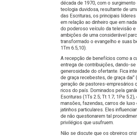
década de 1970, com o surgimento
teologia duvidosa, resultante de um
das Escrituras, os principais líde
em relação ao dinheiro que em nada
do poderoso veículo da televisão e
ambições de uma considerável parc
transformado o evangelho e suas bê
1Tm 6.5,10).
A recepção de benefícios como a cur
entrega de contribuições, dando-se
generosidade do ofertante. Fica int
de graça recebestes, de graça dai” 
geração de pastores-empresários 
ricos do país. Dominados pela gan
Escrituras (1Ts 2.5; Tt 1.7; 1Pe 5.
mansões, fazendas, carros de luxo 
jatinhos particulares. Eles influen
de não questionarem tal procedime
privilégios que usufruem.
Não se discute que os obreiros cr