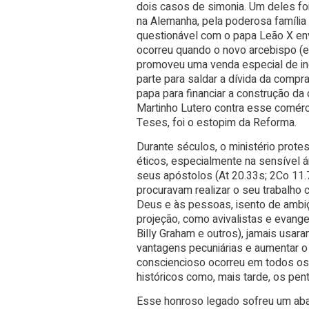
dois casos de simonia. Um deles fo
na Alemanha, pela poderosa famíli
questionável com o papa Leão X en
ocorreu quando o novo arcebispo (e
promoveu uma venda especial de ind
parte para saldar a dívida da compr
papa para financiar a construção d
Martinho Lutero contra esse comérc
Teses, foi o estopim da Reforma.
Durante séculos, o ministério prote
éticos, especialmente na sensível 
seus apóstolos (At 20.33s; 2Co 11.7
procuravam realizar o seu trabalh
Deus e às pessoas, isento de ambi
projeção, como avivalistas e evange
Billy Graham e outros), jamais usara
vantagens pecuniárias e aumentar o
consciencioso ocorreu em todos os 
históricos como, mais tarde, os pen
Esse honroso legado sofreu um abalo