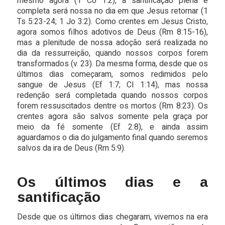
mesmo agora (1 Co 1:2), a santificação plena e
completa será nossa no dia em que Jesus retornar (1
Ts 5:23-24; 1 Jo 3:2). Como crentes em Jesus Cristo,
agora somos filhos adotivos de Deus (Rm 8:15-16),
mas a plenitude de nossa adoção será realizada no
dia da ressurreição, quando nossos corpos forem
transformados (v. 23). Da mesma forma, desde que os
últimos dias começaram, somos redimidos pelo
sangue de Jesus (Ef 1:7; Cl 1:14), mas nossa
redenção será completada quando nossos corpos
forem ressuscitados dentre os mortos (Rm 8:23). Os
crentes agora são salvos somente pela graça por
meio da fé somente (Ef 2:8), e ainda assim
aguardamos o dia do julgamento final quando seremos
salvos da ira de Deus (Rm 5:9).
Os últimos dias e a
santificação
Desde que os últimos dias chegaram, vivemos na era