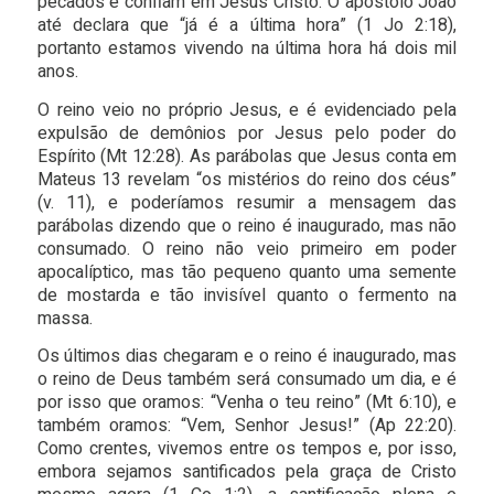
pecados e confiam em Jesus Cristo. O apóstolo João
até declara que “já é a última hora” (1 Jo 2:18),
portanto estamos vivendo na última hora há dois mil
anos.
O reino veio no próprio Jesus, e é evidenciado pela
expulsão de demônios por Jesus pelo poder do
Espírito (Mt 12:28). As parábolas que Jesus conta em
Mateus 13 revelam “os mistérios do reino dos céus”
(v. 11), e poderíamos resumir a mensagem das
parábolas dizendo que o reino é inaugurado, mas não
consumado. O reino não veio primeiro em poder
apocalíptico, mas tão pequeno quanto uma semente
de mostarda e tão invisível quanto o fermento na
massa.
Os últimos dias chegaram e o reino é inaugurado, mas
o reino de Deus também será consumado um dia, e é
por isso que oramos: “Venha o teu reino” (Mt 6:10), e
também oramos: “Vem, Senhor Jesus!” (Ap 22:20).
Como crentes, vivemos entre os tempos e, por isso,
embora sejamos santificados pela graça de Cristo