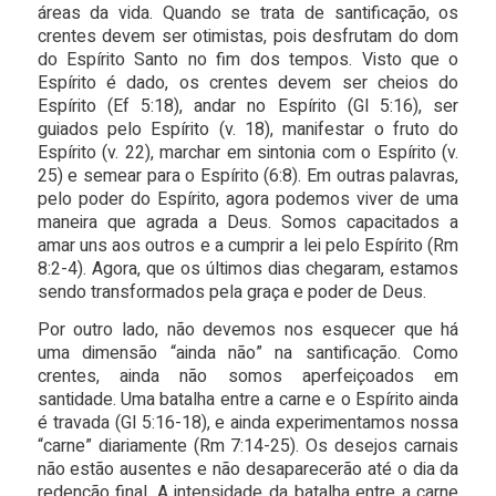
áreas da vida. Quando se trata de santificação, os
crentes devem ser otimistas, pois desfrutam do dom
do Espírito Santo no fim dos tempos. Visto que o
Espírito é dado, os crentes devem ser cheios do
Espírito (Ef 5:18), andar no Espírito (Gl 5:16), ser
guiados pelo Espírito (v. 18), manifestar o fruto do
Espírito (v. 22), marchar em sintonia com o Espírito (v.
25) e semear para o Espírito (6:8). Em outras palavras,
pelo poder do Espírito, agora podemos viver de uma
maneira que agrada a Deus. Somos capacitados a
amar uns aos outros e a cumprir a lei pelo Espírito (Rm
8:2-4). Agora, que os últimos dias chegaram, estamos
sendo transformados pela graça e poder de Deus.
Por outro lado, não devemos nos esquecer que há
uma dimensão “ainda não” na santificação. Como
crentes, ainda não somos aperfeiçoados em
santidade. Uma batalha entre a carne e o Espírito ainda
é travada (Gl 5:16-18), e ainda experimentamos nossa
“carne” diariamente (Rm 7:14-25). Os desejos carnais
não estão ausentes e não desaparecerão até o dia da
redenção final. A intensidade da batalha entre a carne