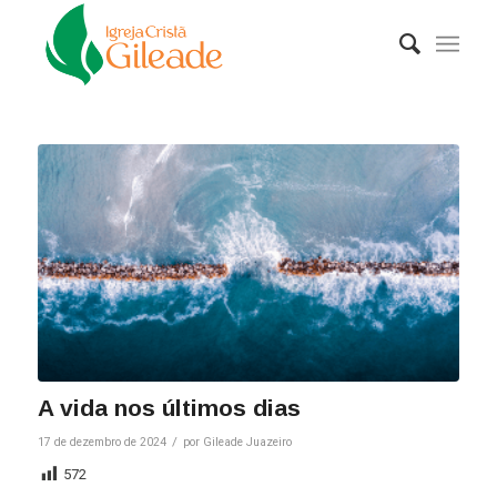
A vida nos últimos dias
/
17 de dezembro de 2024
por
Gileade Juazeiro
572