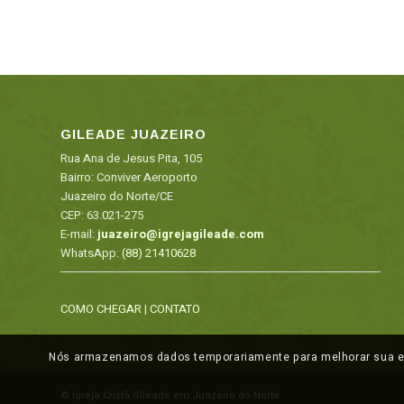
GILEADE JUAZEIRO
Rua Ana de Jesus Pita, 105
Bairro: Conviver Aeroporto
Juazeiro do Norte/CE
CEP: 63.021-275
E-mail:
juazeiro@igrejagileade.com
WhatsApp:
(88) 21410628
COMO CHEGAR
|
CONTATO
Nós armazenamos dados temporariamente para melhorar sua exp
© Igreja Cristã Gileade em Juazeiro do Norte