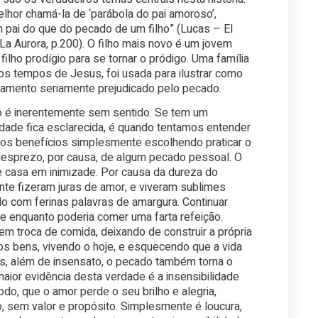
elhor chamá-la de ‘parábola do pai amoroso’,
 pai do que do pecado de um filho” (Lucas – El
 Aurora, p.200). O filho mais novo é um jovem
ilho prodígio para se tornar o pródigo. Uma família
os tempos de Jesus, foi usada para ilustrar como
namento seriamente prejudicado pelo pecado.
o é inerentemente sem sentido. Se tem um
dade fica esclarecida, é quando tentamos entender
 os benefícios simplesmente escolhendo praticar o
desprezo, por causa, de algum pecado pessoal. O
 casa em inimizade. Por causa da dureza do
nte fizeram juras de amor, e viveram sublimes
com ferinas palavras de amargura. Continuar
e enquanto poderia comer uma farta refeição.
 em troca de comida, deixando de construir a própria
os bens, vivendo o hoje, e esquecendo que a vida
s, além de insensato, o pecado também torna o
maior evidência desta verdade é a insensibilidade
o, que o amor perde o seu brilho e alegria,
 sem valor e propósito. Simplesmente é loucura,