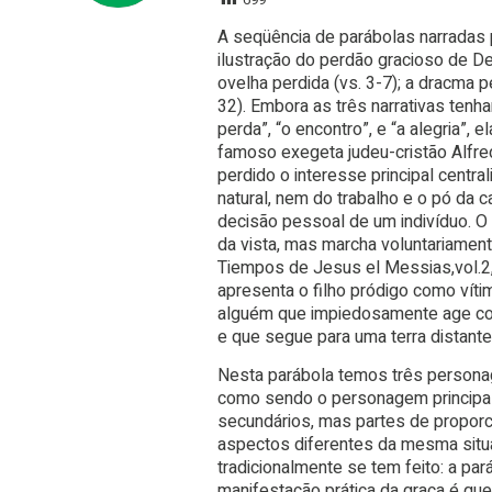
A seqüência de parábolas narradas 
ilustração do perdão gracioso de D
ovelha perdida (vs. 3-7); a dracma per
32). Embora as três narrativas ten
perda”, “o encontro”, e “a alegria”
famoso exegeta judeu-cristão Alfre
perdido o interesse principal centra
natural, nem do trabalho e o pó da c
decisão pessoal de um indivíduo. O f
da vista, mas marcha voluntariament
Tiempos de Jesus el Messias,vol.2
apresenta o filho pródigo como vít
alguém que impiedosamente age cont
e que segue para uma terra distant
Nesta parábola temos três personag
como sendo o personagem principal.
secundários, mas partes de proporci
aspectos diferentes da mesma situ
tradicionalmente se tem feito: a pará
manifestação prática da graça é que