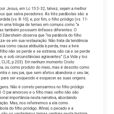
por Jesus, em Lc 15:3-32, talvez, sejam a melhor
eus que salva pecadores. As três parábolas são: a
dida (vs. 8-10); e, por fim, o filho pródigo (vs. 11-
ham uma trilogia de temas em comuns como “a
, elas também possuem ênfases diferentes. O
d Edersheim observa que “na parábola do filho
liza-se em sua restauração. Não trata da tendência
asa como causa atribuída à perda, mas a livre
ilho não se perde e se extravia; não cai e se perde
e, e sob circunstâncias agravantes” (La Vida y los
, CLIE, p.203). Em nenhum momento Cristo
ima, ou como produto do meio, mas é descrito como
ra o seu pai, que sem afetos abandona o seu lar,
e para ser esquecido e esquecer as suas origens.
ens. Não é correto pensarmos no filho pródigo
 O pai amoroso e o filho mais velho não são
onal importância nesta narrativa, abordando
ação. Mas, nos referiremos a ela como
bola do filho pródigo. Afinal, o pecado e a
 são os verdadeiros temas centrais nesta história.