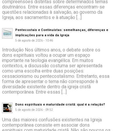
compreensões distintas sobre determinados temas
doutrinários. Entre essas diferenças encontram-se
questões relacionadas à salvação, ao governo da
Igreja, aos sacramentos e à atuação […]
Pentecostais e Continuístas: semelhanças, diferenças e
implicações para a vida da Igreja
5 de agosto de 2026 - 10:46
Introdução Nos últimos anos, o debate sobre os
dons espirituais voltou a ocupar um espaço
importante na teologia evangélica. Em muitos
contextos, a discussão costuma ser apresentada
como uma escolha entre duas posições:
cessacionismo ou pentecostalismo. Entretanto, essa
forma de apresentar o tema não corresponde à
diversidade existente dentro da igreja cristã
contemporânea. Entre essas […]
Dons espirituais e maturidade cristã: qual é a relação?
5 de agosto de 2026 - 09:52
Uma das maiores confusões existentes na Igreja
contemporânea consiste em associar dons
espirituais com maturidade cristã. Não são poucos os