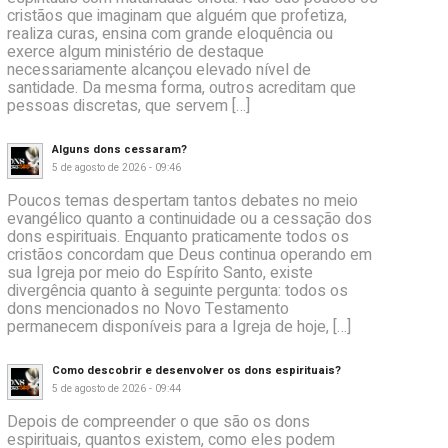
cristãos que imaginam que alguém que profetiza,
realiza curas, ensina com grande eloquência ou
exerce algum ministério de destaque
necessariamente alcançou elevado nível de
santidade. Da mesma forma, outros acreditam que
pessoas discretas, que servem […]
Alguns dons cessaram?
5 de agosto de 2026 - 09:46
Poucos temas despertam tantos debates no meio
evangélico quanto a continuidade ou a cessação dos
dons espirituais. Enquanto praticamente todos os
cristãos concordam que Deus continua operando em
sua Igreja por meio do Espírito Santo, existe
divergência quanto à seguinte pergunta: todos os
dons mencionados no Novo Testamento
permanecem disponíveis para a Igreja de hoje, […]
Como descobrir e desenvolver os dons espirituais?
5 de agosto de 2026 - 09:44
Depois de compreender o que são os dons
espirituais, quantos existem, como eles podem