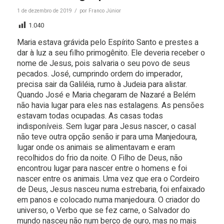
/
1 de dezembro de 2019
por
Franco Júnior
1.040
Maria estava grávida pelo Espírito Santo e prestes a
dar à luz a seu filho primogênito. Ele deveria receber o
nome de Jesus, pois salvaria o seu povo de seus
pecados. José, cumprindo ordem do imperador,
precisa sair da Galiléia, rumo à Judeia para alistar.
Quando José e Maria chegaram de Nazaré a Belém
não havia lugar para eles nas estalagens. As pensões
estavam todas ocupadas. As casas todas
indisponíveis. Sem lugar para Jesus nascer, o casal
não teve outra opção senão ir para uma Manjedoura,
lugar onde os animais se alimentavam e eram
recolhidos do frio da noite. O Filho de Deus, não
encontrou lugar para nascer entre o homens e foi
nascer entre os animais. Uma vez que era o Cordeiro
de Deus, Jesus nasceu numa estrebaria, foi enfaixado
em panos e colocado numa manjedoura. O criador do
universo, o Verbo que se fez carne, o Salvador do
mundo nasceu não num berço de ouro, mas no mais