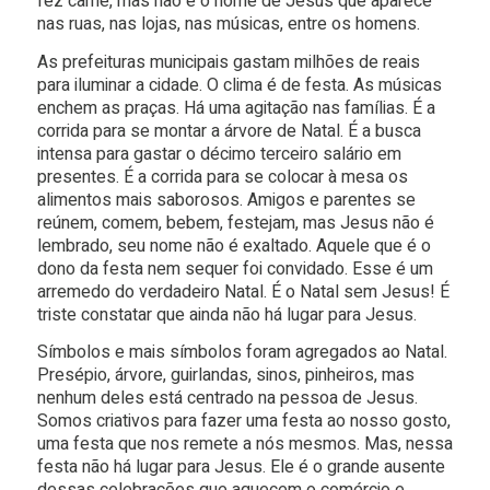
fez carne, mas não é o nome de Jesus que aparece
nas ruas, nas lojas, nas músicas, entre os homens.
As prefeituras municipais gastam milhões de reais
para iluminar a cidade. O clima é de festa. As músicas
enchem as praças. Há uma agitação nas famílias. É a
corrida para se montar a árvore de Natal. É a busca
intensa para gastar o décimo terceiro salário em
presentes. É a corrida para se colocar à mesa os
alimentos mais saborosos. Amigos e parentes se
reúnem, comem, bebem, festejam, mas Jesus não é
lembrado, seu nome não é exaltado. Aquele que é o
dono da festa nem sequer foi convidado. Esse é um
arremedo do verdadeiro Natal. É o Natal sem Jesus! É
triste constatar que ainda não há lugar para Jesus.
Símbolos e mais símbolos foram agregados ao Natal.
Presépio, árvore, guirlandas, sinos, pinheiros, mas
nenhum deles está centrado na pessoa de Jesus.
Somos criativos para fazer uma festa ao nosso gosto,
uma festa que nos remete a nós mesmos. Mas, nessa
festa não há lugar para Jesus. Ele é o grande ausente