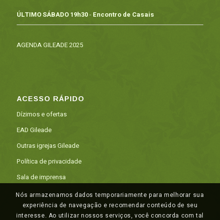
ÚLTIMO SÁBADO 19h30
-
Encontro de Casais
AGENDA GILEADE 2025
ACESSO RÁPIDO
Dízimos e ofertas
EAD Gileade
Outras igrejas Gileade
Política de privacidade
Sala de imprensa
Nós armazenamos dados temporariamente para melhorar sua
experiência de navegação e recomendar conteúdo de seu
interesse. Ao utilizar nossos serviços, você concorda com tal