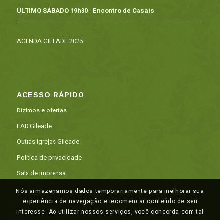
ÚLTIMO SÁBADO 19h30
-
Encontro de Casais
AGENDA GILEADE 2025
ACESSO RÁPIDO
Dízimos e ofertas
EAD Gileade
Outras igrejas Gileade
Política de privacidade
Sala de imprensa
Nós armazenamos dados temporariamente para melhorar sua
experiência de navegação e recomendar conteúdo de seu
interesse. Ao utilizar nossos serviços, você concorda com tal