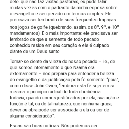
dele, que não faz visitas pastorais, eu pude falar
muitas vezes com o padrasto da minha esposa sobre
o evangelho e seu pecado em termos simples. Ele
precisava ser lembrado de suas frequentes trapaças
o
o
o
nos jogos de golfe (quebrando, assim, os 8
, 9
, e 10
mandamentos). E o mais importante: ele precisava ser
lembrado de que a semente de todo pecado
conhecido reside em seu coração e ele é culpado
diante de um Deus santo.
Tornar-se ciente da vileza do nosso pecado – i.e., de
que somos internamente o que Naamã era
externamente – nos prepara para entender a beleza
do evangelho e da justificação pela fé somente: “pois”,
como disse John Owen, “embora esta fé seja, em si
mesma, o princípio radical de toda obediência…
todavia, quando somos justificados por ela, sua ação e
função é tal, ou de tal natureza, que nenhuma graça,
dever ou obra pode ser associada a ela ou ser de
alguma consideração”.
Essas são boas notícias. Nós podemos ser