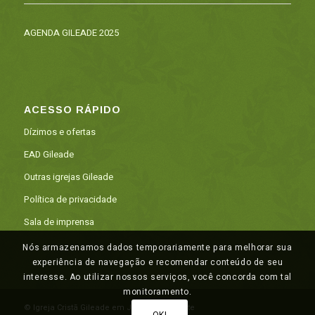
AGENDA GILEADE 2025
ACESSO RÁPIDO
Dízimos e ofertas
EAD Gileade
Outras igrejas Gileade
Política de privacidade
Sala de imprensa
Nós armazenamos dados temporariamente para melhorar sua
experiência de navegação e recomendar conteúdo de seu
interesse. Ao utilizar nossos serviços, você concorda com tal
monitoramento.
© Igreja Cristã Gileade em Juazeiro do Norte
OK!