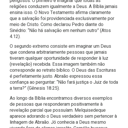
perigosos. O primeiro é imaginar que todas as
religiões conduzem igualmente a Deus. A Bíblia jamais
ensina isso. O Novo Testamento afirma claramente
que a salvação foi providenciada exclusivamente por
meio de Cristo. Como declarou Pedro diante do
Sinédrio: “Não há salvação em nenhum outro” (Atos
4.12).
O segundo extremo consiste em imaginar um Deus
que condena arbitrariamente pessoas que jamais
tiveram qualquer oportunidade de responder à luz
(revelação) recebida. Essa imagem também não
corresponde ao retrato bíblico. O Deus das Escrituras
é perfeitamente justo. Abraão expressou essa
confiança ao perguntar: “Não fará justiça o Juiz de toda
a terra?” (Gênesis 18.25).
Ao longo da Bíblia encontramos diversos exemplos
de pessoas que responderam positivamente à
revelação parcial que possuíam. Melquisedeque
aparece adorando o Deus verdadeiro sem pertencer à
linhagem de Abraão. Jó conhecia a Deus mesmo