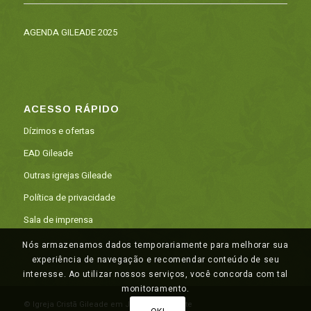
AGENDA GILEADE 2025
ACESSO RÁPIDO
Dízimos e ofertas
EAD Gileade
Outras igrejas Gileade
Política de privacidade
Sala de imprensa
Nós armazenamos dados temporariamente para melhorar sua
experiência de navegação e recomendar conteúdo de seu
interesse. Ao utilizar nossos serviços, você concorda com tal
monitoramento.
© Igreja Cristã Gileade em Juazeiro do Norte