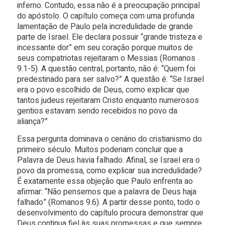
inferno. Contudo, essa não é a preocupação principal
do apóstolo. O capítulo começa com uma profunda
lamentação de Paulo pela incredulidade de grande
parte de Israel. Ele declara possuir “grande tristeza e
incessante dor” em seu coração porque muitos de
seus compatriotas rejeitaram o Messias (Romanos
9.1-5). A questão central, portanto, não é: “Quem foi
predestinado para ser salvo?” A questão é: “Se Israel
era o povo escolhido de Deus, como explicar que
tantos judeus rejeitaram Cristo enquanto numerosos
gentios estavam sendo recebidos no povo da
aliança?”
Essa pergunta dominava o cenário do cristianismo do
primeiro século. Muitos poderiam concluir que a
Palavra de Deus havia falhado. Afinal, se Israel era o
povo da promessa, como explicar sua incredulidade?
É exatamente essa objeção que Paulo enfrenta ao
afirmar: “Não pensemos que a palavra de Deus haja
falhado” (Romanos 9.6). A partir desse ponto, todo o
desenvolvimento do capítulo procura demonstrar que
Deus continua fiel às suas promessas e que sempre