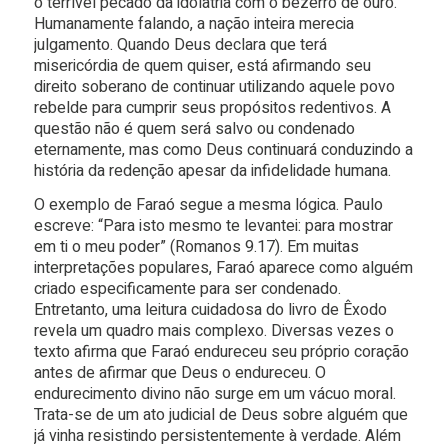
o terrível pecado da idolatria com o bezerro de ouro.
Humanamente falando, a nação inteira merecia
julgamento. Quando Deus declara que terá
misericórdia de quem quiser, está afirmando seu
direito soberano de continuar utilizando aquele povo
rebelde para cumprir seus propósitos redentivos. A
questão não é quem será salvo ou condenado
eternamente, mas como Deus continuará conduzindo a
história da redenção apesar da infidelidade humana.
O exemplo de Faraó segue a mesma lógica. Paulo
escreve: “Para isto mesmo te levantei: para mostrar
em ti o meu poder” (Romanos 9.17). Em muitas
interpretações populares, Faraó aparece como alguém
criado especificamente para ser condenado.
Entretanto, uma leitura cuidadosa do livro de Êxodo
revela um quadro mais complexo. Diversas vezes o
texto afirma que Faraó endureceu seu próprio coração
antes de afirmar que Deus o endureceu. O
endurecimento divino não surge em um vácuo moral.
Trata-se de um ato judicial de Deus sobre alguém que
já vinha resistindo persistentemente à verdade. Além