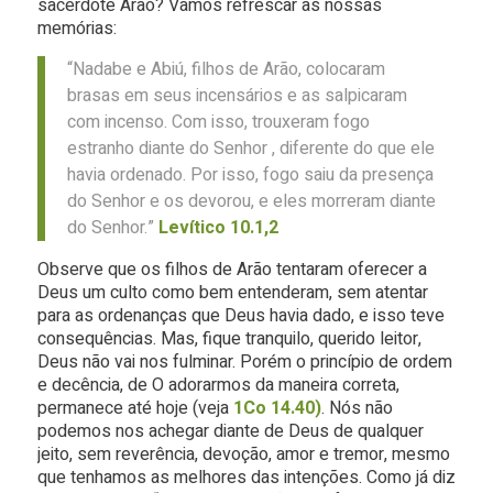
sacerdote Arão? Vamos refrescar as nossas
memórias:
“Nadabe e Abiú, filhos de Arão, colocaram
brasas em seus incensários e as salpicaram
com incenso. Com isso, trouxeram fogo
estranho diante do Senhor , diferente do que ele
havia ordenado. Por isso, fogo saiu da presença
do Senhor e os devorou, e eles morreram diante
do Senhor.”
Levítico 10.1,2
Observe que os filhos de Arão tentaram oferecer a
Deus um culto como bem entenderam, sem atentar
para as ordenanças que Deus havia dado, e isso teve
consequências. Mas, fique tranquilo, querido leitor,
Deus não vai nos fulminar. Porém o princípio de ordem
e decência, de O adorarmos da maneira correta,
permanece até hoje (veja
1Co 14.40)
. Nós não
podemos nos achegar diante de Deus de qualquer
jeito, sem reverência, devoção, amor e tremor, mesmo
que tenhamos as melhores das intenções. Como já diz