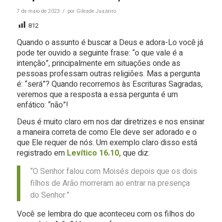
/
7 de maio de 2023
por
Gileade Juazeiro
812
Quando o assunto é buscar a Deus e adora-Lo você já
pode ter ouvido a seguinte frase: “o que vale é a
intenção”, principalmente em situações onde as
pessoas professam outras religiões. Mas a pergunta
é: “será”? Quando recorremos às Escrituras Sagradas,
veremos que a resposta a essa pergunta é um
enfático: “não”!
Deus é muito claro em nos dar diretrizes e nos ensinar
a maneira correta de como Ele deve ser adorado e o
que Ele requer de nós. Um exemplo claro disso está
registrado em
Levítico 16.10,
que diz:
“O Senhor falou com Moisés depois que os dois
filhos de Arão morreram ao entrar na presença
do Senhor.”
Você se lembra do que aconteceu com os filhos do